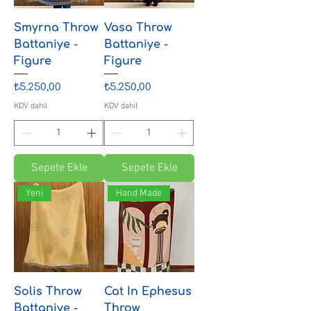
Smyrna Throw
Vasa Throw
Battaniye -
Battaniye -
Figure
Figure
Fiyat
Fiyat
₺5.250,00
₺5.250,00
KDV dahil
KDV dahil
Sepete Ekle
Sepete Ekle
Yeni
Hand Made
Solis Throw
Cat In Ephesus
Battaniye -
Throw