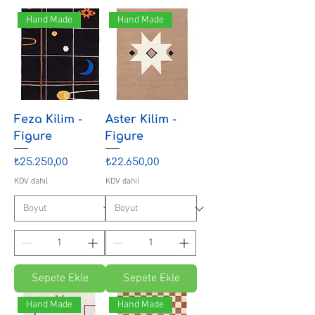
Hand Made
Hand Made
Feza Kilim -
Aster Kilim -
Figure
Figure
Fiyat
Fiyat
₺25.250,00
₺22.650,00
KDV dahil
KDV dahil
Sepete Ekle
Sepete Ekle
Hand Made
Hand Made