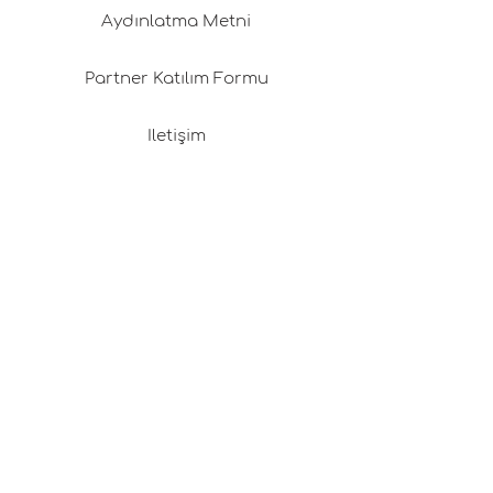
Aydınlatma Metni
Partner Katılım Formu
İletişim
Mesafeli Satış Sözleşmesi
Pafta'm Box
Franchising (İmtiyaz)
Değişim & İade Politikamız
Gizlilik Politikası
Kargo & Teslimat