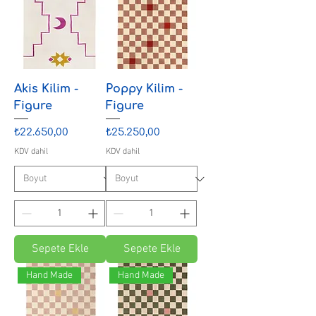
Akis Kilim -
Poppy Kilim -
Figure
Figure
Fiyat
Fiyat
₺22.650,00
₺25.250,00
KDV dahil
KDV dahil
Sepete Ekle
Sepete Ekle
Hand Made
Hand Made