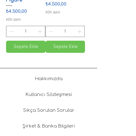
Fiyat
₺4.500,00
Fiyat
₺4.500,00
KDV dahil
KDV dahil
Sepete Ekle
Sepete Ekle
Hakkımızda
Kullanıcı Sözleşmesi
Sıkça Sorulan Sorular
Şirket & Banka Bilgileri