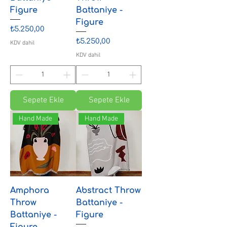
Figure
Battaniye -
Figure
Fiyat
₺5.250,00
Fiyat
₺5.250,00
KDV dahil
KDV dahil
Sepete Ekle
Sepete Ekle
Hand Made
Hand Made
Amphora
Abstract Throw
Throw
Battaniye -
Battaniye -
Figure
Figure