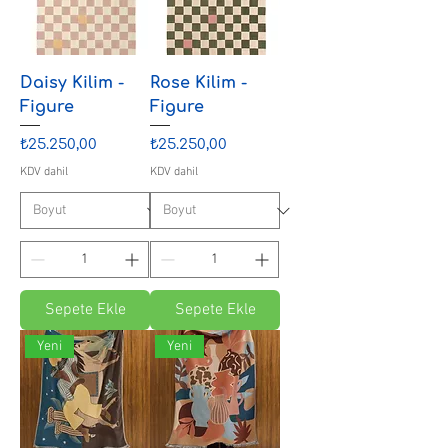
Daisy Kilim -
Rose Kilim -
Figure
Figure
Fiyat
Fiyat
₺25.250,00
₺25.250,00
KDV dahil
KDV dahil
Sepete Ekle
Sepete Ekle
Yeni
Yeni