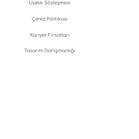
Üyelik Sözleşmesi
Çerez Politikası
Kariyer Fırsatları
Tasarım Danışmanlığı
Basında Pafta'm
İyi Fikirler
Alışveriş Danışmanlığı
Proje Taşıma Çantası Nedir?
Mail listemize katılın