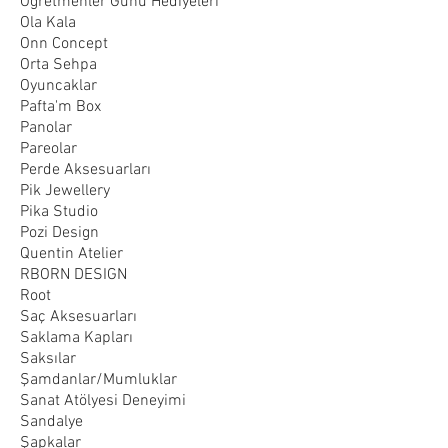
Öğretmenler Günü Hediyeleri
Ola Kala
Onn Concept
Orta Sehpa
Oyuncaklar
Pafta'm Box
Panolar
Pareolar
Perde Aksesuarları
Pik Jewellery
Pika Studio
Pozi Design
Quentin Atelier
RBORN DESIGN
Root
Saç Aksesuarları
Saklama Kapları
Saksılar
Şamdanlar/Mumluklar
Sanat Atölyesi Deneyimi
Sandalye
Şapkalar