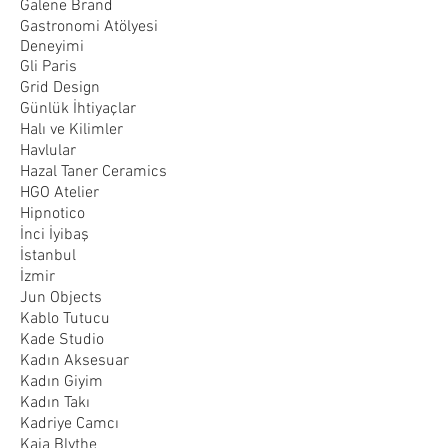
Galene Brand
Gastronomi Atölyesi
Deneyimi
Gli Paris
Grid Design
Günlük İhtiyaçlar
Halı ve Kilimler
Havlular
Hazal Taner Ceramics
HGO Atelier
Hipnotico
İnci İyibaş
İstanbul
İzmir
Jun Objects
Kablo Tutucu
Kade Studio
Kadın Aksesuar
Kadın Giyim
Kadın Takı
Kadriye Camcı
Kaia Blythe