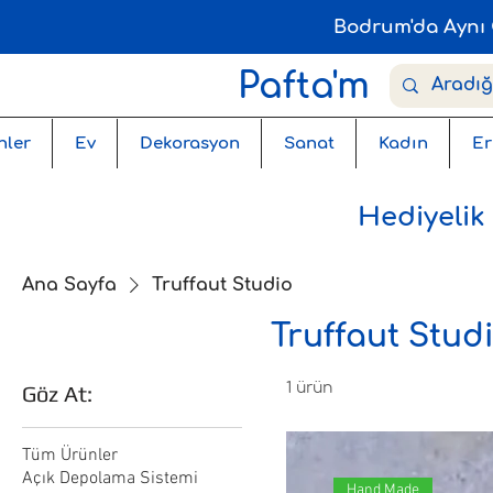
Bodrum'da Aynı 
Pafta'm
nler
Ev
Dekorasyon
Sanat
Kadın
Er
Hediyelik
Ana Sayfa
Truffaut Studio
Truffaut Stud
1 ürün
Göz At:
Tüm Ürünler
Açık Depolama Sistemi
Hand Made