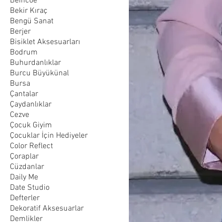
Beincoe
Bekir Kıraç
Bengü Sanat
Berjer
Bisiklet Aksesuarları
Bodrum
Buhurdanlıklar
Burcu Büyükünal
Bursa
Çantalar
Çaydanlıklar
Cezve
Çocuk Giyim
Çocuklar İçin Hediyeler
Color Reflect
Çoraplar
Cüzdanlar
Daily Me
Date Studio
Defterler
Dekoratif Aksesuarlar
Demlikler