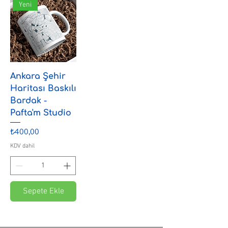
Yeni
Ankara Şehir
Haritası Baskılı
Bardak -
Pafta'm Studio
Fiyat
₺400,00
KDV dahil
Sepete Ekle