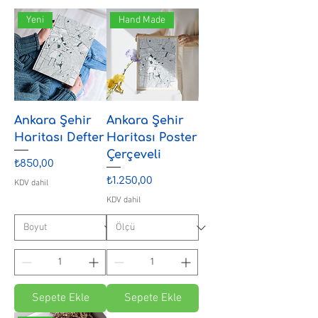
Yeni
Hand Made
Ankara Şehir
Ankara Şehir
Haritası Defter
Haritası Poster
Çerçeveli
Fiyat
₺850,00
Fiyat
₺1.250,00
KDV dahil
KDV dahil
Sepete Ekle
Sepete Ekle