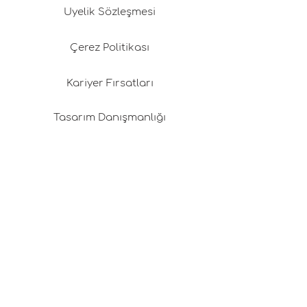
Üyelik Sözleşmesi
Çerez Politikası
Kariyer Fırsatları
Tasarım Danışmanlığı
Basında Pafta'm
İyi Fikirler
Alışveriş Danışmanlığı
Proje Taşıma Çantası Nedir?
Mail listemize katılın