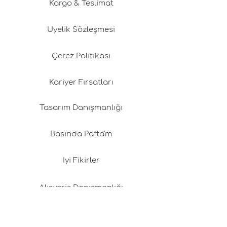
Kargo & Teslimat
Üyelik Sözleşmesi
Çerez Politikası
Kariyer Fırsatları
Tasarım Danışmanlığı
Basında Pafta'm
İyi Fikirler
Alışveriş Danışmanlığı
Proje Taşıma Çantası Nedir?