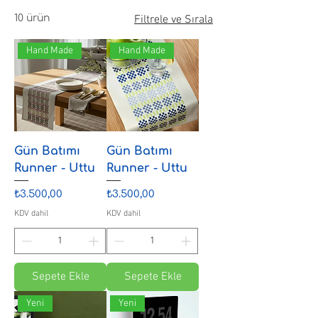
10 ürün
Filtrele ve Sırala
Hand Made
Hand Made
Gün Batımı
Gün Batımı
Runner - Uttu
Runner - Uttu
Fiyat
Fiyat
₺3.500,00
₺3.500,00
KDV dahil
KDV dahil
Sepete Ekle
Sepete Ekle
Yeni
Yeni