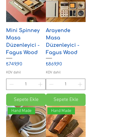
Mini Spinney
Arayende
Masa
Masa
Düzenleyici -
Düzenleyici -
Fagus Wood
Fagus Wood
Fiyat
Fiyat
₺749,90
₺869,90
KDV dahil
KDV dahil
Sepete Ekle
Sepete Ekle
Hand Made
Hand Made