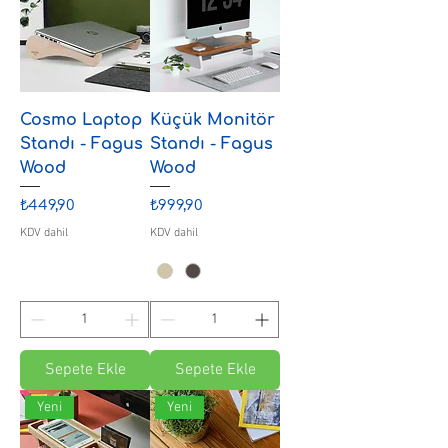
Cosmo Laptop
Küçük Monitör
Standı - Fagus
Standı - Fagus
Wood
Wood
Fiyat
Fiyat
₺449,90
₺999,90
KDV dahil
KDV dahil
Sepete Ekle
Sepete Ekle
Yeni
Yeni