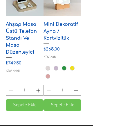
Ahşap Masa
Mini Dekoratif
Üstü Telefon
Ayna /
Standı Ve
Kartvizitlik
Masa
Fiyat
₺265,00
Düzenleyici
KDV dahil
Fiyat
₺749,50
KDV dahil
Sepete Ekle
Sepete Ekle