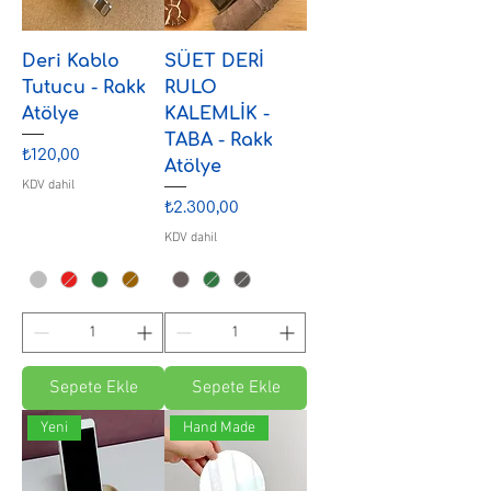
Deri Kablo
SÜET DERİ
Tutucu - Rakk
RULO
Atölye
KALEMLİK -
TABA - Rakk
Fiyat
₺120,00
Atölye
KDV dahil
Fiyat
₺2.300,00
KDV dahil
Sepete Ekle
Sepete Ekle
Yeni
Hand Made