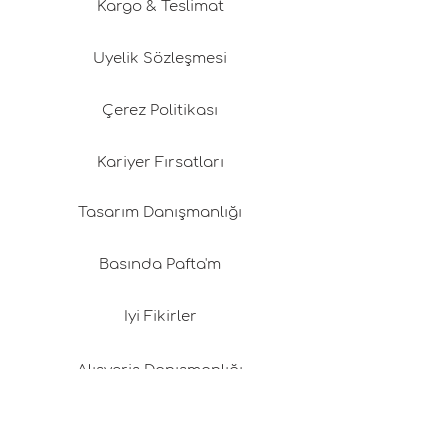
Kargo & Teslimat
Üyelik Sözleşmesi
Çerez Politikası
Kariyer Fırsatları
Tasarım Danışmanlığı
Basında Pafta'm
İyi Fikirler
Alışveriş Danışmanlığı
Proje Taşıma Çantası Nedir?