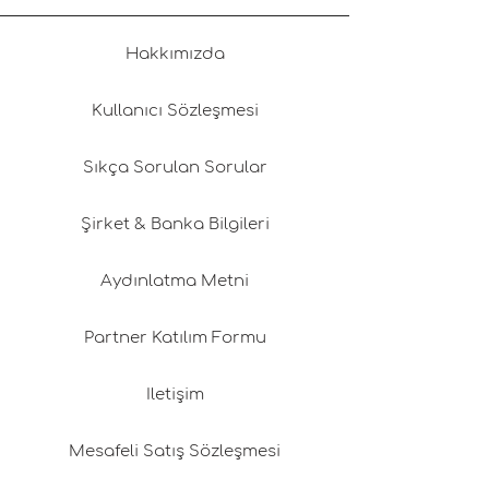
olduğunda, havayla kurutma her zaman
en iyisidir. Sıkmadan asarak kurutun.
Hakkımızda
Kurutuculardan gelen ısı kumaşlara
zarar verebilir ve battaniyelerin erken
aşınmasına ve yıpranmasına neden
Kullanıcı Sözleşmesi
olabilir. Doğrudan güneş ışığından ve
radyatör, şömine gibi ısı kaynaklarından
Sıkça Sorulan Sorular
uzağa veya içeriye asmalısınız.
Gerekirse sıcak ütüyle ütüleyin.
Şirket & Banka Bilgileri
Sivri uçlu nesnelerden uzak tutun.
Battaniyeleri kullanılmadığı zaman
nefes alabilen torbalarda saklayın.
Aydınlatma Metni
Partner Katılım Formu
İletişim
Mesafeli Satış Sözleşmesi