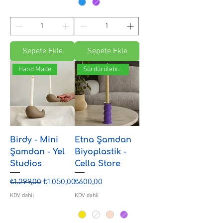
Sepete Ekle
Sepete Ekle
Hand Made
Sürdürülebilir
Birdy - Mini
Etna Şamdan
Şamdan - Yel
Biyoplastik -
Studios
Cella Store
Normal Fiyat
İndirimli Fiyat
Fiyat
₺1.299,00
₺1.050,00
₺600,00
KDV dahil
KDV dahil