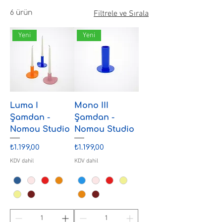
6 ürün
Filtrele ve Sırala
Yeni
Yeni
Luma I
Mono III
Şamdan -
Şamdan -
Nomou Studio
Nomou Studio
Fiyat
Fiyat
₺1.199,00
₺1.199,00
KDV dahil
KDV dahil