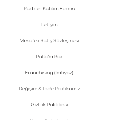
Partner Katılım Formu
İletişim
Mesafeli Satış Sözleşmesi
Pafta'm Box
Franchising (İmtiyaz)
Değişim & İade Politikamız
Gizlilik Politikası
Kargo & Teslimat
Üyelik Sözleşmesi