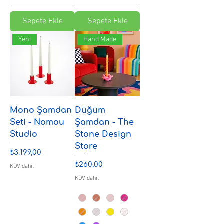
Sepete Ekle
Sepete Ekle
Yeni
Hand Made
Mono Şamdan
Düğüm
Seti - Nomou
Şamdan - The
Studio
Stone Design
Store
Fiyat
₺3.199,00
Fiyat
₺260,00
KDV dahil
KDV dahil