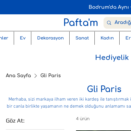
Bodrum'da Aynı 
Pafta'm
nler
Ev
Dekorasyon
Sanat
Kadın
Er
Hediyelik
Ana Sayfa
Gli Paris
Gli Paris
Merhaba, sizi markaya ilham veren iki kardeş ile tanıştırmak istiyorum 
bir canla birlikte yaşamanın ne demek olduğunu anlamamı sağl
günler geçirirken karşılaştığım bir canlıya yardım edebil
4 ürün
Göz At:
anlamamı sağlayan küçük kar