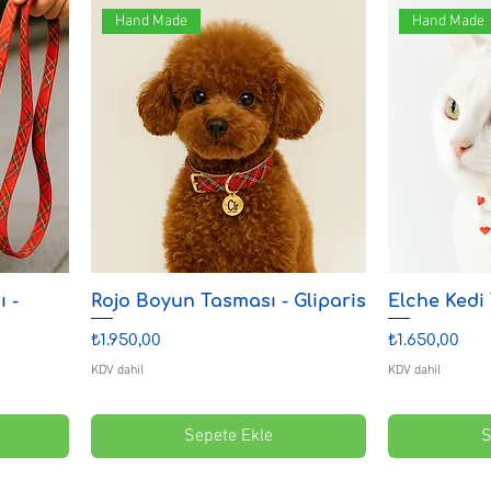
Hand Made
Hand Made
 -
Rojo Boyun Tasması - Gliparis
Elche Kedi 
Fiyat
Fiyat
₺1.950,00
₺1.650,00
KDV dahil
KDV dahil
Sepete Ekle
S