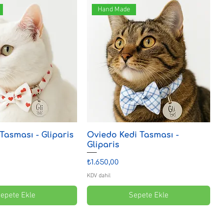
Hand Made
Tasması - Gliparis
Oviedo Kedi Tasması -
Gliparis
Fiyat
₺1.650,00
KDV dahil
epete Ekle
Sepete Ekle