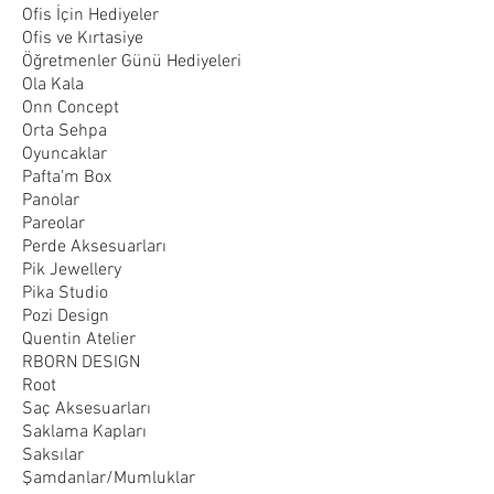
Ofis İçin Hediyeler
Ofis ve Kırtasiye
Öğretmenler Günü Hediyeleri
Ola Kala
Onn Concept
Orta Sehpa
Oyuncaklar
Pafta'm Box
Panolar
Pareolar
Perde Aksesuarları
Pik Jewellery
Pika Studio
Pozi Design
Quentin Atelier
RBORN DESIGN
Root
Saç Aksesuarları
Saklama Kapları
Saksılar
Şamdanlar/Mumluklar