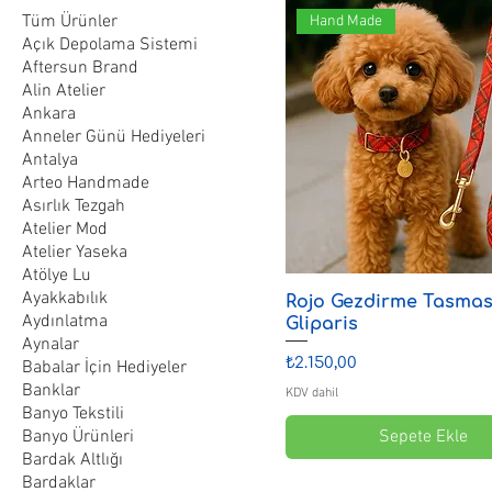
Tüm Ürünler
Hand Made
Açık Depolama Sistemi
Aftersun Brand
Alin Atelier
Ankara
Anneler Günü Hediyeleri
Antalya
Arteo Handmade
Asırlık Tezgah
Atelier Mod
Atelier Yaseka
Atölye Lu
Ayakkabılık
Rojo Gezdirme Tasması
Aydınlatma
Gliparis
Aynalar
Fiyat
₺2.150,00
Babalar İçin Hediyeler
Banklar
KDV dahil
Banyo Tekstili
Banyo Ürünleri
Sepete Ekle
Bardak Altlığı
Bardaklar