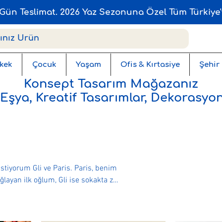
Gün Teslimat. 2026 Yaz Sezonuna Özel Tüm Türkiye'
kek
Çocuk
Yaşam
Ofis & Kırtasiye
Şehir
Konsept Tasarım Mağazanız
 Eşya, Kreatif Tasarımlar, Dekorasyon
Gli ve Paris. Paris, benim
ayan ilk oğlum, Gli ise sokakta zor
menin hissiyatını ve mutluluğunu
deş.