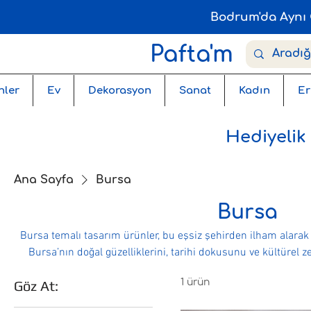
Bodrum'da Aynı 
Pafta'm
nler
Ev
Dekorasyon
Sanat
Kadın
Er
Hediyelik
Ana Sayfa
Bursa
Bursa
Bursa temalı tasarım ürünler, bu eşsiz şehirden ilham alarak h
Bursa’nın doğal güzelliklerini, tarihi dokusunu ve kültürel ze
Bursa’nın ruhunu evinize ve yaşam alanlarınıza taşıyor. Hediye
1 ürün
Göz At:
geniş bir yelpazede sunulan tasarımlar, hem şehir tutkunlar
mükemmel bir seçim.