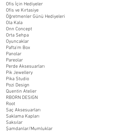
Ofis İçin Hediyeler
Ofis ve Kırtasiye
Öğretmenler Günü Hediyeleri
Ola Kala
Onn Concept
Orta Sehpa
Oyuncaklar
Pafta'm Box
Panolar
Pareolar
Perde Aksesuarları
Pik Jewellery
Pika Studio
Pozi Design
Quentin Atelier
RBORN DESIGN
Root
Saç Aksesuarları
Saklama Kapları
Saksılar
Şamdanlar/Mumluklar