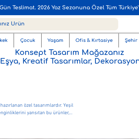
Gün Teslimat. 2026 Yaz Sezonuna Özel Tüm Türkiye'
kek
Çocuk
Yaşam
Ofis & Kırtasiye
Şehir
Konsept Tasarım Mağazanız
 Eşya, Kreatif Tasarımlar, Dekorasyon
azırlanan özel tasarımlardır. Yeşil
nginliklerini yansıtan bu ürünler,
lik eşyadan dekoratif objelere kadar
ı hem de nostalji arayanlar için