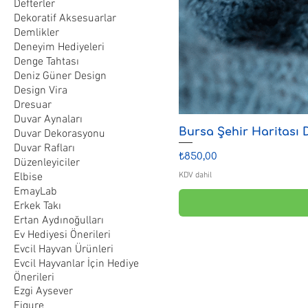
Defterler
Dekoratif Aksesuarlar
Demlikler
Deneyim Hediyeleri
Denge Tahtası
Deniz Güner Design
Design Vira
Dresuar
Duvar Aynaları
Bursa Şehir Haritası 
Duvar Dekorasyonu
Duvar Rafları
Fiyat
₺850,00
Düzenleyiciler
Elbise
KDV dahil
EmayLab
Erkek Takı
Ertan Aydınoğulları
Ev Hediyesi Önerileri
Evcil Hayvan Ürünleri
Evcil Hayvanlar İçin Hediye
Önerileri
Ezgi Aysever
Figure