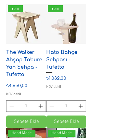
Yeni
Yeni
The Walker
Hato Bahçe
Ahşap Tabure
Sehpası -
Yan Sehpa -
Tufetto
Tufetto
Fiyat
₺1.032,00
Fiyat
₺4.650,00
KDV dahil
KDV dahil
Sepete Ekle
Sepete Ekle
Hand Made
Hand Made