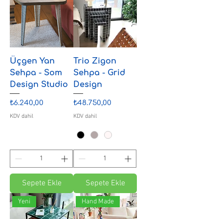
Üçgen Yan
Trio Zigon
Sehpa - Som
Sehpa - Grid
Design Studio
Design
Fiyat
Fiyat
₺6.240,00
₺48.750,00
KDV dahil
KDV dahil
Sepete Ekle
Sepete Ekle
Yeni
Hand Made