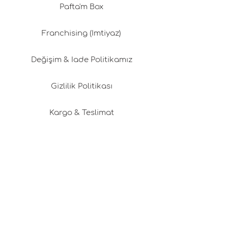
Pafta'm Box
Franchising (İmtiyaz)
Değişim & İade Politikamız
Gizlilik Politikası
Kargo & Teslimat
Üyelik Sözleşmesi
Çerez Politikası
Kariyer Fırsatları
Tasarım Danışmanlığı