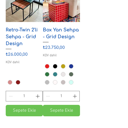
Retro-Twin 2'li
Box Yan Sehpa
Sehpa - Grid
- Grid Design
Design
Fiyat
₺23.750,00
Fiyat
₺26.000,00
KDV dahil
KDV dahil
Sepete Ekle
Sepete Ekle