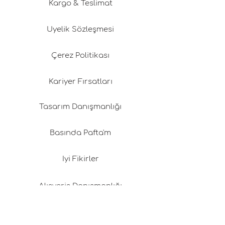
Kargo & Teslimat
Üyelik Sözleşmesi
Çerez Politikası
Kariyer Fırsatları
Tasarım Danışmanlığı
Basında Pafta'm
İyi Fikirler
Alışveriş Danışmanlığı
Proje Taşıma Çantası Nedir?