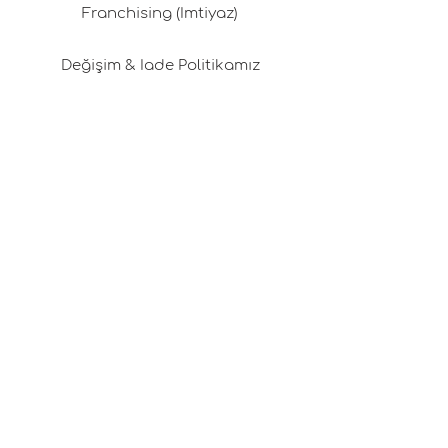
Franchising (İmtiyaz)
Değişim & İade Politikamız
Gizlilik Politikası
Kargo & Teslimat
Üyelik Sözleşmesi
Çerez Politikası
Kariyer Fırsatları
Tasarım Danışmanlığı
Basında Pafta'm