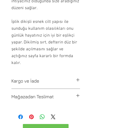
ihtiyacınız olduğunda size aradığınız
düzeni sağlar.
İplik dikişli esnek cilt yapısı ile
sunduğu kullanım olasılıkları onu
günlük hayatınız için iyi bir eşlikçi
yapar. Dikilmiş sırt, defterin düz bir
şekilde açılmasını sağlar ve
açtığınız sayfa kararlı bir formda
kalır.
Kargo ve İade
Tüm siparişler 1-3 iş günü içerisinde
Mağazadan Teslimat
kargoya verilir. Stoğu olmayan ürünler
21 günde üretilir ve üretim onayı
Pafta'm Bodrum Bitez mağazasından
info@paftam.com adresi üzerinden
gelip 2 saat içinde teslim alınabilir.
sağlanır. Yurtiçi Kargo ile ürünlerinizi
size ulaştırıyoruz. Siparişiniz kargoya
Teslimat Adresi: Bitez Mahallesi
verildiğinde kargo takip kodu siteye