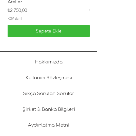
Atelier
Atelier
Hijyen nedeniyle takı ürünlerinde iade
Fiyat
Fiyat
₺2.750,00
₺2.550,00
geçerli değildir.
KDV dahil
KDV dahil
Sepete Ekle
Hakkımızda
Kullanıcı Sözleşmesi
Sıkça Sorulan Sorular
Şirket & Banka Bilgileri
Aydınlatma Metni