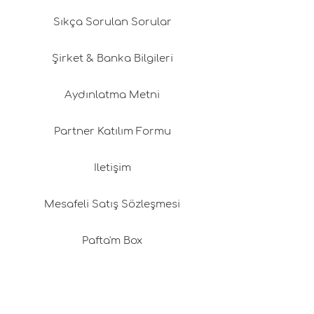
Sıkça Sorulan Sorular
Şirket & Banka Bilgileri
Aydınlatma Metni
Partner Katılım Formu
İletişim
Mesafeli Satış Sözleşmesi
Pafta'm Box
Franchising (İmtiyaz)
Değişim & İade Politikamız