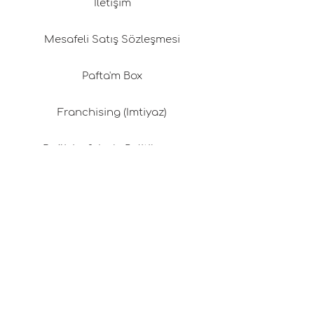
İletişim
Mesafeli Satış Sözleşmesi
Pafta'm Box
Franchising (İmtiyaz)
Değişim & İade Politikamız
Gizlilik Politikası
Kargo & Teslimat
Üyelik Sözleşmesi
Çerez Politikası