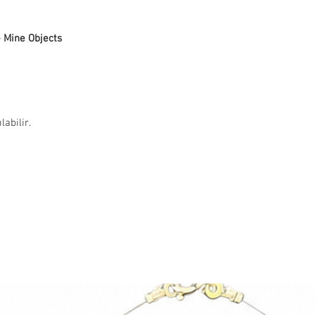
adresinize iletilecekti
Muğla, 48470, Turkey
süresi adete göre değiş
İade ve değişim yapmak 
- Mine Objects
info@paftam.com adresi
Bizim size vereceğimiz 
gönderimini sağlayabili
gündür.
İade etmek istediğiniz 
güvenli bir şekilde pa
labilir.
bize hasarsız ve kull
bekliyoruz. Bu sebepl
iade yapan müşteriye ai
Hijyen nedeniyle takı ü