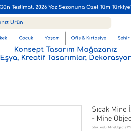
Gün Teslimat. 2026 Yaz Sezonuna Özel Tüm Türkiye'
kek
Çocuk
Yaşam
Ofis & Kırtasiye
Şehir
Konsept Tasarım Mağazanız
 Eşya, Kreatif Tasarımlar, Dekorasyon
Sıcak Mine 
- Mine Obje
Stok kodu: MineObjects17