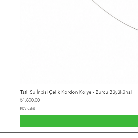
Tatlı Su İncisi Çelik Kordon Kolye - Burcu Büyükünal
Fiyat
₺1.800,00
KDV dahil