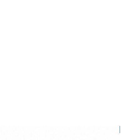
r. Yüksek miktarda ürünler için kargo
kenlik gösterir.
istediğiniz ürünler için bizimle
 üzerinden iletişime geçebilirsiniz.
bilgiler eşliğinde Yurtiçi Kargo ile
rsiniz. İade ve değişim süresi 7
ürünleri size gönderdiğimiz şekilde
ketlemeniz gerekmektedir. Ürünlerin
anılmamış olarak ulaşmasını
e kargoda oluşacak hasar sorumluluğu
ttir.
rünlerinde iade geçerli değildir.
Yeni