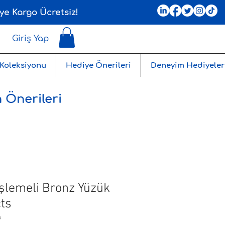
ye Kargo Ücretsiz!
Giriş Yap
 Koleksiyonu
Hediye Önerileri
Deneyim Hediyeler
 Önerileri
İşlemeli Bronz Yüzük
cts
9