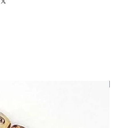
p kodu siteye kayıtlı olduğunuz e-posta
 Mahallesi Mandalin Cad. No:28/A ,
r. Yüksek miktarda ürünler için kargo
 Turkey
kenlik gösterir.
istediğiniz ürünler için bizimle
 üzerinden iletişime geçebilirsiniz.
bilgiler eşliğinde Yurtiçi Kargo ile
rsiniz. İade ve değişim süresi 7
ürünleri size gönderdiğimiz şekilde
ketlemeniz gerekmektedir. Ürünlerin
anılmamış olarak ulaşmasını
e kargoda oluşacak hasar sorumluluğu
Yeni
ttir.
rünlerinde iade geçerli değildir.