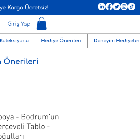
ye Kargo Ücretsiz!
Giriş Yap
 Koleksiyonu
Hediye Önerileri
Deneyim Hediyeler
 Önerileri
boya - Bodrum'un
erçeveli Tablo -
ğulları