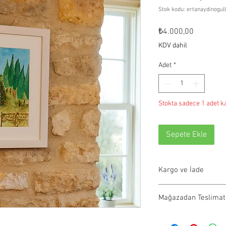
Stok kodu: ertanaydinogul
Fiyat
₺4.000,00
KDV dahil
Adet
*
Stokta sadece 1 adet ka
Sepete Ekle
Kargo ve İade
Tüm siparişler 1-3 iş g
Mağazadan Teslimat
olmayan ürünler 21 gün
info@paftam.com adresi
Pafta'm Bodrum Bitez 
ile ürünlerinizi size ul