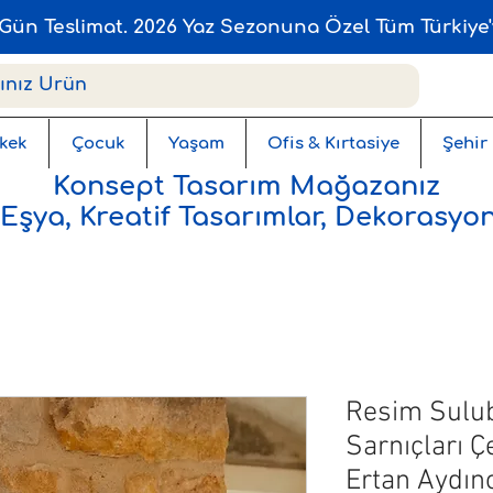
Gün Teslimat. 2026 Yaz Sezonuna Özel Tüm Türkiye'
kek
Çocuk
Yaşam
Ofis & Kırtasiye
Şehir
Konsept Tasarım Mağazanız
 Eşya, Kreatif Tasarımlar, Dekorasyon
Resim Sulu
Sarnıçları Ç
Ertan Aydıno