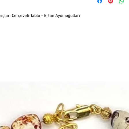
teslim alınabilir.
verildiğinde kargo taki
Teslimat Adresi: Bitez
adresinize iletilecekti
Bodrum, Muğla, 48470,
süresi adete göre değiş
ları Çerçeveli Tablo - Ertan Aydınoğulları
İade ve değişim yapmak 
info@paftam.com adresi
Bizim size vereceğimiz 
gönderimini sağlayabili
gündür.
İade etmek istediğiniz 
güvenli bir şekilde pa
bize hasarsız ve kull
bekliyoruz. Bu sebepl
iade yapan müşteriye ai
Hijyen nedeniyle takı ü