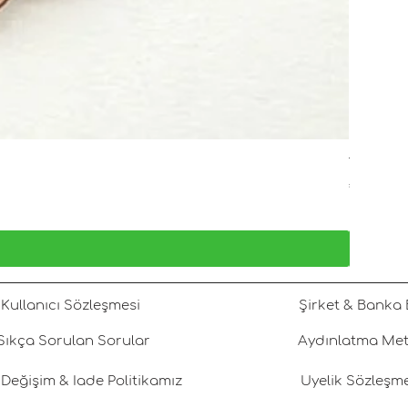
Tatlı Su 
Fiyat
₺1.800,00
KDV dahil
Kullanıcı Sözleşmesi
Şirket & Banka B
Sıkça Sorulan Sorular
Aydınlatma Met
Değişim & İade Politikamız
Üyelik Sözleşm