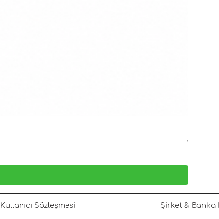
Büyük Ga
Fiyat
₺6.000,00
KDV dahil
Kullanıcı Sözleşmesi
Şirket & Banka B