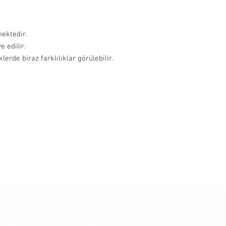
adresinize iletilecekti
Adres: Bitez Mahallesi
süresi adete göre değiş
Muğla, 48470, Turkey
İade ve değişim yapmak 
ektedir.
info@paftam.com adresi
e edilir.
Bizim size vereceğimiz 
lerde biraz farklılıklar görülebilir.
gönderimini sağlayabili
gündür.
İade etmek istediğiniz 
güvenli bir şekilde pa
bize hasarsız ve kull
bekliyoruz. Bu sebepl
iade yapan müşteriye ai
Hijyen nedeniyle takı ü