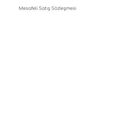
Mesafeli Satış Sözleşmesi
Pafta'm Box
Franchising (İmtiyaz)
Değişim & İade Politikamız
Gizlilik Politikası
Kargo & Teslimat
Üyelik Sözleşmesi
Çerez Politikası
Kariyer Fırsatları