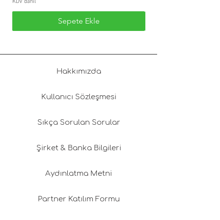
KDV dahil
KDV dahil
Sepete Ekle
Hakkımızda
Kullanıcı Sözleşmesi
Sıkça Sorulan Sorular
Şirket & Banka Bilgileri
Aydınlatma Metni
Partner Katılım Formu