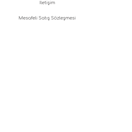
İletişim
Mesafeli Satış Sözleşmesi
Pafta'm Box
Franchising (İmtiyaz)
Değişim & İade Politikamız
Gizlilik Politikası
Kargo & Teslimat
Üyelik Sözleşmesi
Çerez Politikası