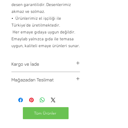
desen garantilidir. Desenlerimiz
akmaz ve solmaz.
•⁠ ⁠Ürünlerimiz el işçiliği ile
Türkiye'de üretilmektedir.
Her emaye gıdaya uygun değildir.
Emaylab yalnızca gıda ile temasa
uygun, kaliteli emaye ürünleri sunar.
Kargo ve İade
Tüm siparişler 1-3 iş günü içerisinde
Mağazadan Teslimat
kargoya verilir. Stoğu olmayan ürünler
21 günde üretilir ve üretim onayı
Pafta'm Bodrum Bitez mağazasından
info@paftam.com adresi üzerinden
gelip 2 saat içinde teslim alınabilir.
sağlanır. Yurtiçi Kargo ile ürünlerinizi
Adres: Bitez Mahallesi Mandalin Cad.
size ulaştırıyoruz. Siparişiniz kargoya
No:28/A , Bodrum, Muğla, 48470, Turkey
verildiğinde kargo takip kodu siteye
Tüm Ürünler
kayıtlı olduğunuz e-posta adresinize
iletilecektir. Yüksek miktarda ürünler