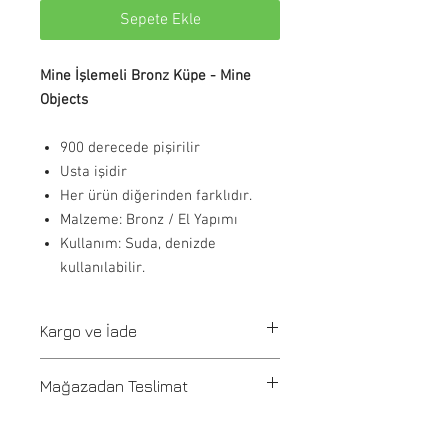
Sepete Ekle
Mine İşlemeli Bronz Küpe - Mine
Objects
900 derecede pişirilir
Usta işidir
Her ürün diğerinden farklıdır.
Malzeme: Bronz / El Yapımı
Kullanım: Suda, denizde
kullanılabilir.
Kargo ve İade
Tüm siparişler 1-3 iş günü içerisinde
Mağazadan Teslimat
kargoya verilir. Stoğu olmayan ürünler
21 günde üretilir ve üretim onayı
Pafta'm Bodrum Bitez mağazasından
info@paftam.com adresi üzerinden
gelip 2 saat içinde teslim alınabilir.