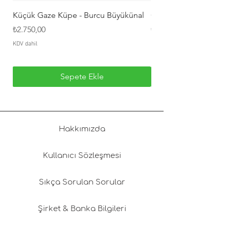
iade yapan müşteriye aittir.
Küçük Gaze Küpe - Burcu Büyükünal
Orta Gaze Küpe - Bur
Fiyat
Fiyat
₺2.750,00
₺4.500,00
Hijyen nedeniyle takı ürünlerinde iade
geçerli değildir.
KDV dahil
KDV dahil
Sepete Ekle
Hakkımızda
Kullanıcı Sözleşmesi
Sıkça Sorulan Sorular
Şirket & Banka Bilgileri