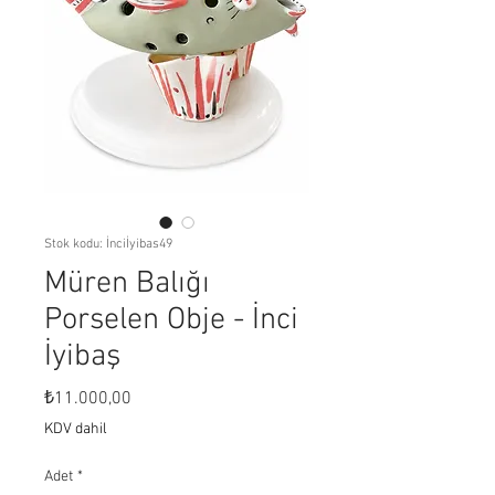
Stok kodu: İnciİyibas49
Müren Balığı
Porselen Obje - İnci
İyibaş
Fiyat
₺11.000,00
KDV dahil
Adet
*