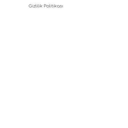
Gizlilik Politikası
Kargo & Teslimat
Üyelik Sözleşmesi
Çerez Politikası
Kariyer Fırsatları
Tasarım Danışmanlığı
Basında Pafta'm
İyi Fikirler
Alışveriş Danışmanlığı