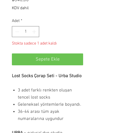
KDV dahil
Adet
*
Stokta sadece 1 adet kaldı
Sepete Ekle
Lost Socks Çorap Seti - Urba Studio
3 adet farklı renkten oluşan
tencel lost socks
Geleneksel yöntemlerle boyandı.
36-44 arası tüm ayak
numaralarına uygundur
URBA -
natural dye studio