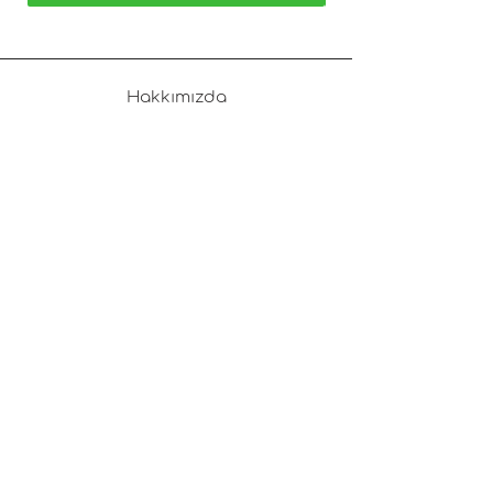
Hakkımızda
Kullanıcı Sözleşmesi
Sıkça Sorulan Sorular
Şirket & Banka Bilgileri
Aydınlatma Metni
Partner Katılım Formu
İletişim