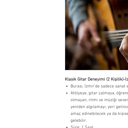
Klasik Gitar Deneyimi (2 Kişilik)-İ
Burası, İzmir’de sadece sanat e
Atölyeye, gitar çalmaya, öğrenm
olmayan, ritmi ve müziği seven,
yeniden algılamayı, yeri gelinc
amaç edinebilecek ya da kişise
gelebilir.
Süre: 1 Saat