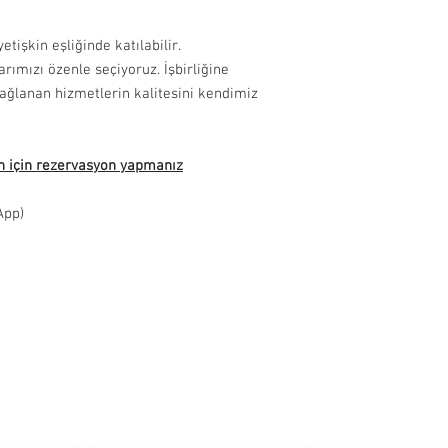
etişkin eşliğinde katılabilir.
rımızı özenle seçiyoruz. İşbirliğine
ğlanan hizmetlerin kalitesini kendimiz
h için rezervasyon yapmanız
App)