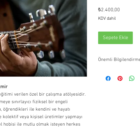
Fiyat
₺2.400,00
KDV dahil
Sepete Ekle
Önemli Bilgilendirm
Mutlaka rezervasyon g
sistemin oluşturduğu 
hattımızdan ileterek r
zmir
yapabilirsiniz.
ğitimi verilen özel bir çalışma atölyesidir.
Satın alma işlemini t
eye sınırlayıcı fiziksel bir engeli
e-posta adresinize gön
 öğrendikleri ile kendini ve hayatı
Satın alım sonrası iptal
e kolektif veya kişisel üretimler yapmayı
Fiş ya da faturanız de
l hobisi ile mutlu olmak isteyen herkes
iletilecektir.
Kişi başı dilediğiniz ka
sevdiklerinize hediye e