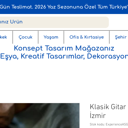
Gün Teslimat. 2026 Yaz Sezonuna Özel Tüm Türkiye'
kek
Çocuk
Yaşam
Ofis & Kırtasiye
Şehir
Konsept Tasarım Mağazanız
 Eşya, Kreatif Tasarımlar, Dekorasyon
Klasik Gitar
İzmir
Stok kodu: ExperienceASG