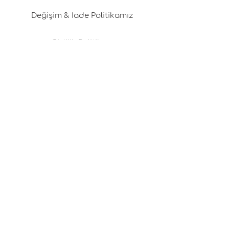
Değişim & İade Politikamız
Gizlilik Politikası
Kargo & Teslimat
Üyelik Sözleşmesi
Çerez Politikası
Kariyer Fırsatları
Tasarım Danışmanlığı
Basında Pafta'm
İyi Fikirler