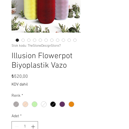
Stok kodu: TheStoneDesignStore7
Illusion Flowerpot
Biyoplastik Vazo
Fiyat
₺520,00
KDV dahil
Renk
*
Adet
*