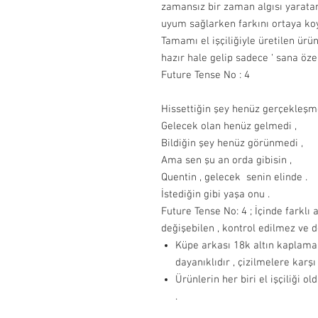
zamansız bir zaman algısı yaratan
uyum sağlarken farkını ortaya koy
Tamamı el işçiliğiyle üretilen ürün
hazır hale gelip sadece ‘ sana özel 
Future Tense No : 4
Hissettiğin şey henüz gerçekleşme
Gelecek olan henüz gelmedi ,
Bildiğin şey henüz görünmedi ,
Ama sen şu an orda gibisin ,
Quentin , gelecek senin elinde .
İstediğin gibi yaşa onu .
Future Tense No: 4 ; İçinde farklı 
değişebilen , kontrol edilmez ve 
Küpe arkası 18k altın kaplam
dayanıklıdır , çizilmelere karş
Ürünlerin her biri el işçiliği o
.