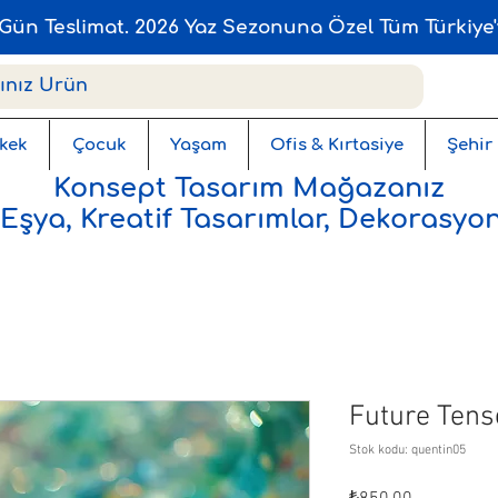
Gün Teslimat. 2026 Yaz Sezonuna Özel Tüm Türkiye'
kek
Çocuk
Yaşam
Ofis & Kırtasiye
Şehir
Konsept Tasarım Mağazanız
 Eşya, Kreatif Tasarımlar, Dekorasyon
Future Tens
Stok kodu: quentin05
Fiyat