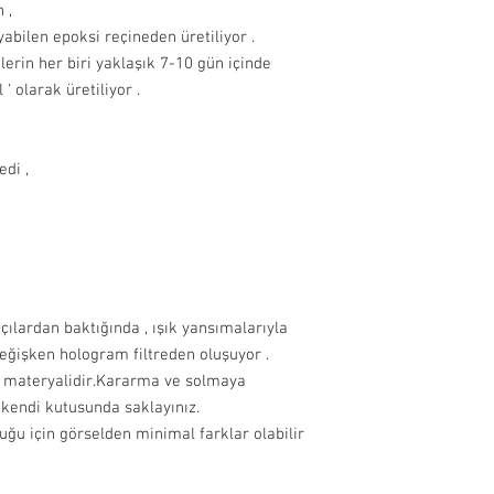
 ,
abilen epoksi reçineden üretiliyor .
lerin her biri yaklaşık 7-10 gün içinde
‘ olarak üretiliyor .
di ,
açılardan baktığında , ışık yansımalarıyla
değişken hologram filtreden oluşuyor .
a materyalidir.Kararma ve solmaya
ı kendi kutusunda saklayınız.
lduğu için görselden minimal farklar olabilir