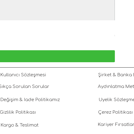
Damla No
Fiyat
₺2.800,00
KDV dahil
Kullanıcı Sözleşmesi
Şirket & Banka B
Sıkça Sorulan Sorular
Aydınlatma Met
Değişim & İade Politikamız
Üyelik Sözleşm
Gizlilik Politikası
Çerez Politikası
Kariyer Fırsatlar
Kargo & Teslimat