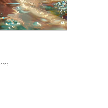
Bodrum, Muğla, 48470,
İade ve değişim yapmak 
info@paftam.com adresi
Bizim size vereceğimiz 
gönderimini sağlayabili
gündür.
İade etmek istediğiniz 
güvenli bir şekilde pa
bize hasarsız ve kull
bekliyoruz. Bu sebepl
iade yapan müşteriye ai
dan ;
Hijyen nedeniyle takı ü