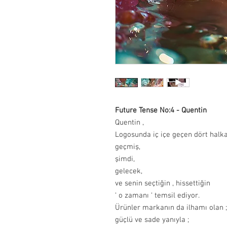
Future Tense No:4 - Quentin
Quentin ,
Logosunda iç içe geçen dört halka
geçmiş,
şimdi,
gelecek,
ve senin seçtiğin , hissettiğin
‘ o zamanı ‘ temsil ediyor.
Ürünler markanın da ilhamı olan ;
güçlü ve sade yanıyla ;