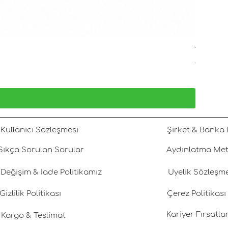
Tatlı Su 
Fiyat
₺1.800,00
KDV dahil
Kullanıcı Sözleşmesi
Şirket & Banka B
Sıkça Sorulan Sorular
Aydınlatma Met
Değişim & İade Politikamız
Üyelik Sözleşm
Gizlilik Politikası
Çerez Politikası
Kariyer Fırsatlar
Kargo & Teslimat