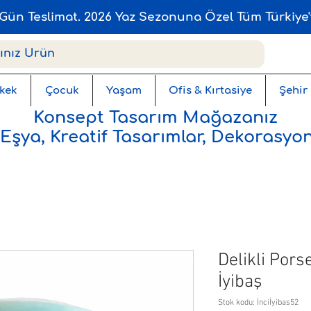
Gün Teslimat. 2026 Yaz Sezonuna Özel Tüm Türkiye'
kek
Çocuk
Yaşam
Ofis & Kırtasiye
Şehir
Konsept Tasarım Mağazanız
 Eşya, Kreatif Tasarımlar, Dekorasyon
Delikli Pors
İyibaş
Stok kodu: İnciİyibas52