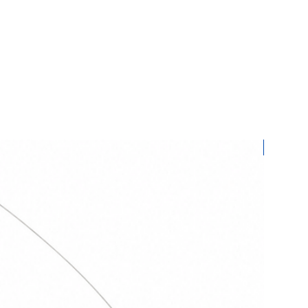
r. Yüksek miktarda ürünler için kargo
 Turkey
kenlik gösterir.
istediğiniz ürünler için bizimle
 üzerinden iletişime geçebilirsiniz.
bilgiler eşliğinde Yurtiçi Kargo ile
rsiniz. İade ve değişim süresi 7
ürünleri size gönderdiğimiz şekilde
ketlemeniz gerekmektedir. Ürünlerin
anılmamış olarak ulaşmasını
e kargoda oluşacak hasar sorumluluğu
Yeni
ttir.
rünlerinde iade geçerli değildir.