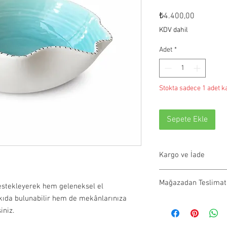
Fiyat
₺4.400,00
KDV dahil
Adet
*
Stokta sadece 1 adet ka
Sepete Ekle
Kargo ve İade
Tüm siparişler 1-3 iş g
Mağazadan Teslimat
olmayan ürünler 21 gün
estekleyerek hem geleneksel el
info@paftam.com adresi
tkıda bulunabilir hem de mekânlarınıza
Pafta'm Bodrum Bitez 
ile ürünlerinizi size ul
iniz.
teslim alınabilir.
verildiğinde kargo taki
Teslimat Adresi: Bitez