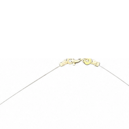
adresinize iletilecekti
Bodrum, Muğla, 48470,
süresi adete göre değiş
İade ve değişim yapmak 
info@paftam.com adresi
Bizim size vereceğimiz 
gönderimini sağlayabili
gündür.
İade etmek istediğiniz 
güvenli bir şekilde pa
bize hasarsız ve kull
bekliyoruz. Bu sebepl
iade yapan müşteriye ai
Hijyen nedeniyle takı ü