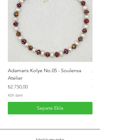
Adamaris Kolye No.05 - Soulensa
Adamaris Kolye No.04
Atelier
Atelier
Fiyat
Fiyat
₺2.750,00
₺2.550,00
KDV dahil
KDV dahil
Sepete Ekle