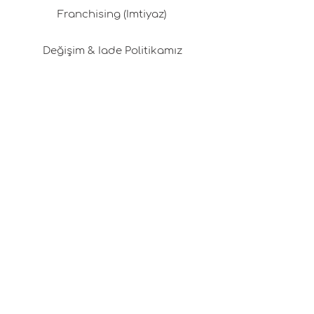
Franchising (İmtiyaz)
Değişim & İade Politikamız
Gizlilik Politikası
Kargo & Teslimat
Üyelik Sözleşmesi
Çerez Politikası
Kariyer Fırsatları
Tasarım Danışmanlığı
Basında Pafta'm