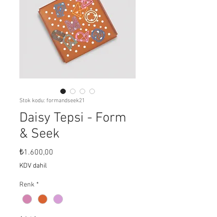
Stok kodu: formandseek21
Daisy Tepsi - Form
& Seek
Fiyat
₺1.600,00
KDV dahil
Renk
*