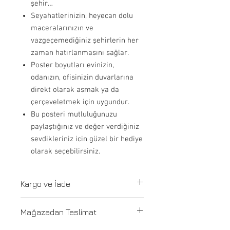
şehir…
Seyahatlerinizin, heyecan dolu
maceralarınızın ve
vazgeçemediğiniz şehirlerin her
zaman hatırlanmasını sağlar.
Poster boyutları evinizin,
odanızın, ofisinizin duvarlarına
direkt olarak asmak ya da
çerçeveletmek için uygundur.
Bu posteri mutluluğunuzu
paylaştığınız ve değer verdiğiniz
sevdikleriniz icin güzel bir hediye
olarak seçebilirsiniz.
Kargo ve İade
Tüm siparişler 1-3 iş günü içerisinde
Mağazadan Teslimat
kargoya verilir. Stoğu olmayan ürünler
21 günde üretilir ve üretim onayı