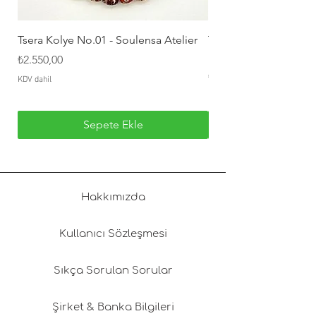
kargoda oluşacak hasar sorumluluğu
iade yapan müşteriye aittir.
Hijyen nedeniyle takı ürünlerinde iade
Tsera Kolye No.01 - Soulensa Atelier
Tatlı Su İncisi Çelik 
geçerli değildir.
Burcu Büyükünal
Fiyat
₺2.550,00
Fiyat
₺1.800,00
KDV dahil
KDV dahil
Sepete Ekle
Hakkımızda
Kullanıcı Sözleşmesi
Sıkça Sorulan Sorular
Şirket & Banka Bilgileri