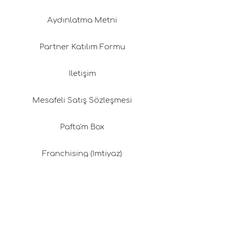
Aydınlatma Metni
Partner Katılım Formu
İletişim
Mesafeli Satış Sözleşmesi
Pafta'm Box
Franchising (İmtiyaz)
Değişim & İade Politikamız
Gizlilik Politikası