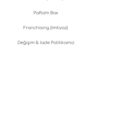
Pafta'm Box
Franchising (İmtiyaz)
Değişim & İade Politikamız
Gizlilik Politikası
Kargo & Teslimat
Üyelik Sözleşmesi
Çerez Politikası
Kariyer Fırsatları