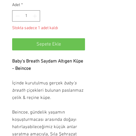
Adet
*
Stokta sadece 1 adet kaldı
Sepete Ekle
Baby's Breath Saydam Altıgen Küpe
- Beincoe
İçinde kurutulmuş gerçek
baby's
breath
çiçekleri bulunan paslanmaz
çelik & reçine küpe.
Beincoe, gündelik yaşamın
koşuşturmacası arasında doğayı
hatırlayabileceğimiz küçük anlar
yaratma amacıyla, Sıla Şehrazat