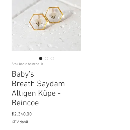
Stok kodu: beincoe10
Baby's
Breath Saydam
Altıgen Küpe -
Beincoe
Fiyat
₺2.340,00
KDV dahil