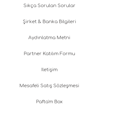
Sıkça Sorulan Sorular
Şirket & Banka Bilgileri
Aydınlatma Metni
Partner Katılım Formu
İletişim
Mesafeli Satış Sözleşmesi
Pafta'm Box
Franchising (İmtiyaz)
Değişim & İade Politikamız