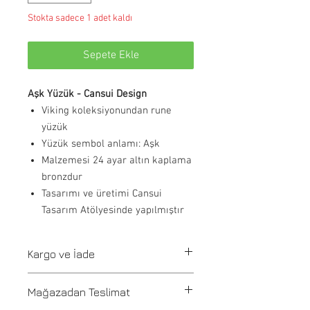
Stokta sadece 1 adet kaldı
Sepete Ekle
Aşk Yüzük - Cansui Design
Viking koleksiyonundan rune
yüzük
Yüzük sembol anlamı: Aşk
Malzemesi 24 ayar altın kaplama
bronzdur
Tasarımı ve üretimi Cansui
Tasarım Atölyesinde yapılmıştır
Kargo ve İade
Tüm siparişler 1-3 iş günü içerisinde
Mağazadan Teslimat
kargoya verilir. Stoğu olmayan ürünler
21 günde üretilir ve üretim onayı