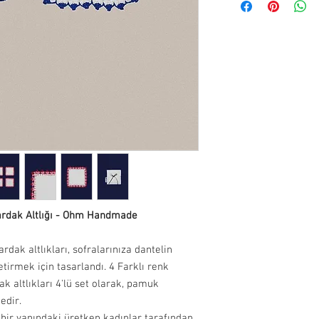
teslim alınabilir.
verildiğinde kargo taki
adresinize iletilecekti
Adres: Bitez Mahallesi
süresi adete göre değiş
Muğla, 48470, Turkey
İade ve değişim yapmak 
info@paftam.com adresi
Bizim size vereceğimiz 
gönderimini sağlayabili
gündür.
İade etmek istediğiniz 
güvenli bir şekilde pa
bize hasarsız ve kull
bekliyoruz. Bu sebepl
Bardak Altlığı - Ohm Handmade
iade yapan müşteriye ai
ak altlıkları, sofralarınıza dantelin
Hijyen nedeniyle takı ü
tirmek için tasarlandı. 4 Farklı renk
altlıkları 4'lü set olarak, pamuk
tedir.
 bir yanındaki üretken kadınlar tarafından,