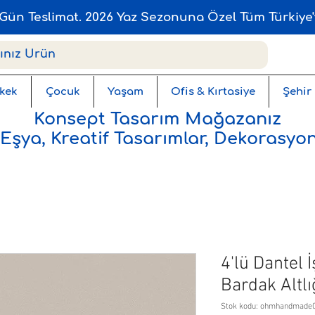
Gün Teslimat. 2026 Yaz Sezonuna Özel Tüm Türkiye'
kek
Çocuk
Yaşam
Ofis & Kırtasiye
Şehir
Konsept Tasarım Mağazanız
 Eşya, Kreatif Tasarımlar, Dekorasyon
4'lü Dantel 
Bardak Altl
Stok kodu: ohmhandmade