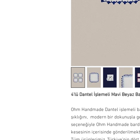
4'lü Dantel İşlemeli Mavi Beyaz 
Ohm Handmade Dantel işlemeli bard
şıklığını, modern bir dokunuşla ge
seçeneğiyle Ohm Handmade bardak 
kesesinin içerisinde gönderilmek
Tüm ürünlerimiz, Türkiye’nin dört