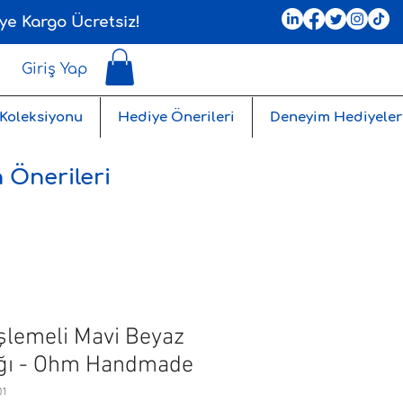
ye Kargo Ücretsiz!
Giriş Yap
 Koleksiyonu
Hediye Önerileri
Deneyim Hediyeler
 Önerileri
İşlemeli Mavi Beyaz
ığı - Ohm Handmade
01