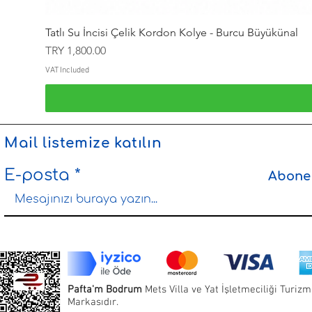
Tatlı Su İncisi Çelik Kordon Kolye - Burcu Büyükünal
Price
TRY 1,800.00
VAT Included
Mail listemize katılın
E-posta
Abone
Pafta'm Bodrum
Mets Villa ve Yat İşletmeciliği Turizm 
Markasıdır.