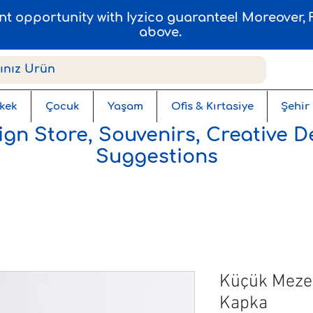
ent opportunity with Iyzico guarantee! Moreover
above.
kek
Çocuk
Yaşam
Ofis & Kırtasiye
Şehir
gn Store, Souvenirs, Creative D
Suggestions
Küçük Meze 
Kapka