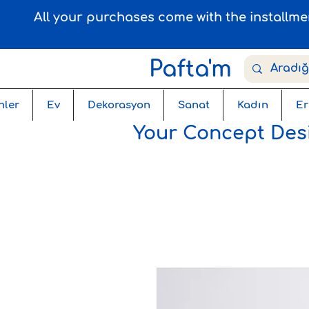
All your purchases come with the installm
Pafta'm
nler
Ev
Dekorasyon
Sanat
Kadın
Er
Your Concept Desi