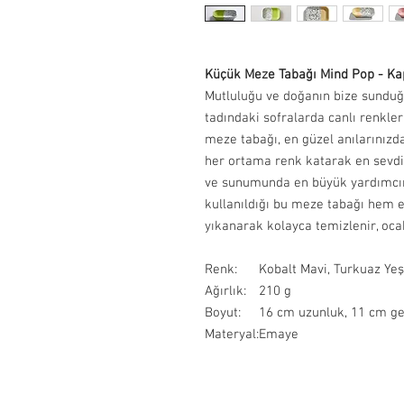
Küçük Meze Tabağı Mind Pop - K
Mutluluğu ve doğanın bize sunduğu
tadındaki sofralarda canlı renkle
meze tabağı, en güzel anılarınızd
her ortama renk katarak en sevdiğ
ve sunumunda en büyük yardımcın
kullanıldığı bu meze tabağı hem 
yıkanarak kolayca temizlenir, oca
Renk:
Kobalt Mavi, Turkuaz Yeş
Ağırlık:
210 g
Boyut:
16 cm uzunluk, 11 cm ge
Materyal:
Emaye