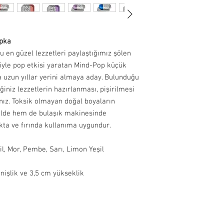
adresinize iletilecektir.
İade ve değişim yapmak 
info@paftam.com adresi
apka
Bizim size vereceğimiz 
gönderimini sağlayabili
 en güzel lezzetleri paylaştığımız şölen
gündür.
riyle pop etkisi yaratan Mind-Pop küçük
a uzun yıllar yerini almaya aday. Bulunduğu
İade etmek istediğiniz 
iniz lezzetlerin hazırlanması, pişirilmesi
güvenli bir şekilde pa
ız. Toksik olmayan doğal boyaların
bize hasarsız ve kull
elde hem de bulaşık makinesinde
bekliyoruz. Bu sebepl
kta ve fırında kullanıma uygundur.
iade yapan müşteriye ai
Bu ürün size üretici fi
Hijyen nedeniyle takı ü
il, Mor, Pembe, Sarı, Limon Yeşil
Sorunuz olursa +9054
geçebilirsiniz.
nişlik ve 3,5 cm yükseklik