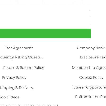
Tatlı Su 
Price
TRY 1,80
VAT Included
User Agreement
Frequently Asking Questions
Disclosure Tex
Return & Refund Policy
Membership Agre
Privacy Policy
Cookie Policy
Career Opportuni
hipping & Delivery
Pafta'm in the Pr
Good Ideas