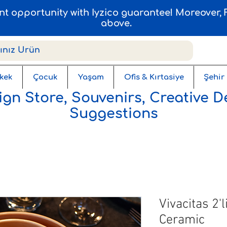
ent opportunity with Iyzico guarantee! Moreover
above.
kek
Çocuk
Yaşam
Ofis & Kırtasiye
Şehir
gn Store, Souvenirs, Creative D
Suggestions
Vivacitas 2'
Ceramic