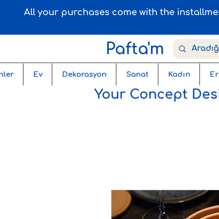
All your purchases come with the installm
Pafta'm
nler
Ev
Dekorasyon
Sanat
Kadın
Er
Your Concept Desi