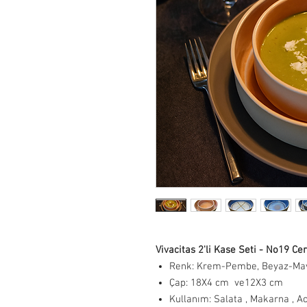
Vivacitas 2'li Kase Seti - No19 Ce
Renk: Krem-Pembe, Beyaz-Mav
Çap: 18X4 cm ve12X3 cm
Kullanım: Salata , Makarna , A