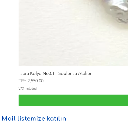
Tsera Kolye No.01 - Soulensa Atelier
Price
TRY 2,550.00
VAT Included
Mail listemize katılın