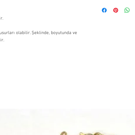
Pafta'm Bodrum Bitez 
ile ürünlerinizi size ul
teslim alınabilir.
verildiğinde kargo taki
Teslimat Adresi: Bitez
r.
adresinize iletilecekti
Bodrum, Muğla, 48470,
süresi adete göre değiş
usurları olabilir. Şeklinde, boyutunda ve
İade ve değişim yapmak 
ir.
info@paftam.com adresi
Bizim size vereceğimiz 
gönderimini sağlayabili
gündür.
İade etmek istediğiniz 
güvenli bir şekilde pa
bize hasarsız ve kull
bekliyoruz. Bu sebepl
iade yapan müşteriye ai
Hijyen nedeniyle takı ü