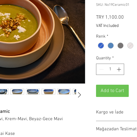
SKU: No19Ceramic01
Price
TRY 1,100.00
VAT Included
Renk
*
Quantity
*
Add to Cart
ramic
Kargo ve İade
i, Krem-Mavi, Beyaz-Gece Mavi
Tüm siparişler 1-3 iş g
Mağazadan Teslimat
olmayan ürünler 21 gün
cai Kase
info@paftam.com adresi