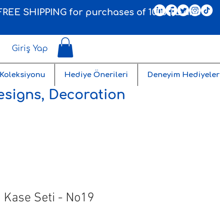
, FREE SHIPPING for purchases of 1000 TL and
Giriş Yap
 Koleksiyonu
Hediye Önerileri
Deneyim Hediyeler
esigns, Decoration
li Kase Seti - No19