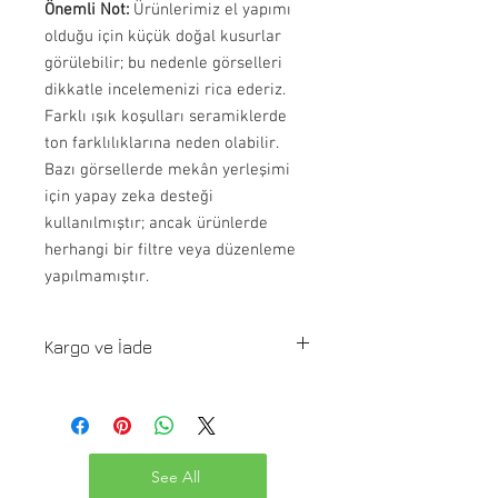
Önemli Not:
Ürünlerimiz el yapımı
olduğu için küçük doğal kusurlar
görülebilir; bu nedenle görselleri
dikkatle incelemenizi rica ederiz.
Farklı ışık koşulları seramiklerde
ton farklılıklarına neden olabilir.
Bazı görsellerde mekân yerleşimi
için yapay zeka desteği
kullanılmıştır; ancak ürünlerde
herhangi bir filtre veya düzenleme
yapılmamıştır.
Kargo ve İade
Tüm Türkiye'ye Ücretsiz Kargo!
İstanbul içi teslimat: 10-20 iş günü
Şehir dışı teslimat: 15-25 iş günü
Asansörsüz yapılarda 5. kat ve üzerine
See All
taşıma yapılmamaktadır!