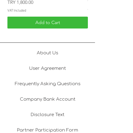
Price
Price
TRY 1,800.00
TRY 1,800.00
öncelik olarak görür.
VAT Included
VAT Included
Anlayışınız için teşekkür ederiz. 😊
Add to Cart
About Us
User Agreement
Frequently Asking Questions
Company Bank Account
Disclosure Text
Partner Participation Form