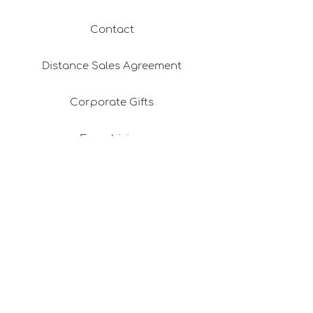
Contact
Distance Sales Agreement
Corporate Gifts
Franchising
Return & Refund Policy
Privacy Policy
Shipping & Delivery
Membership Agreement