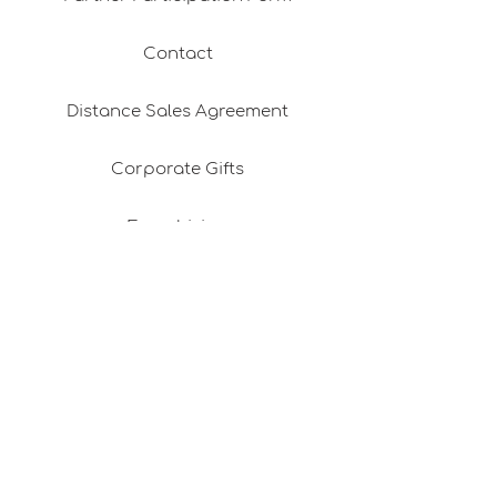
Contact
Distance Sales Agreement
Corporate Gifts
Franchising
Return & Refund Policy
Privacy Policy
Shipping & Delivery
Membership Agreement