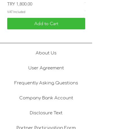
Price
Price
TRY 1,800.00
TRY 1,800.00
geçerli değildir.
VAT Included
VAT Included
Add to Cart
About Us
User Agreement
Frequently Asking Questions
Company Bank Account
Disclosure Text
Partner Participation Form