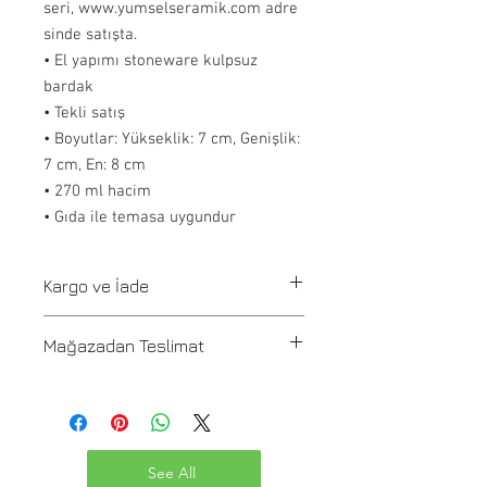
seri, www.yumselseramik.com adre
sinde satışta.
• El yapımı stoneware kulpsuz
bardak
• Tekli satış
• Boyutlar: Yükseklik: 7 cm, Genişlik:
7 cm, En: 8 cm
• 270 ml hacim
• Gıda ile temasa uygundur
Kargo ve İade
Tüm siparişler 1-3 iş günü içerisinde
Mağazadan Teslimat
kargoya verilir. Stoğu olmayan ürünler
21 günde üretilir ve üretim onayı
Pafta'm Bodrum Bitez mağazasından
info@paftam.com adresi üzerinden
gelip 2 saat içinde teslim alınabilir.
sağlanır. Yurtiçi Kargo ile ürünlerinizi
size ulaştırıyoruz. Siparişiniz kargoya
Adres: Bitez Mahallesi Mandalin Cad.
verildiğinde kargo takip kodu siteye
See All
No:28/A , Bodrum, Muğla, 48470, Turkey
kayıtlı olduğunuz e-posta adresinize