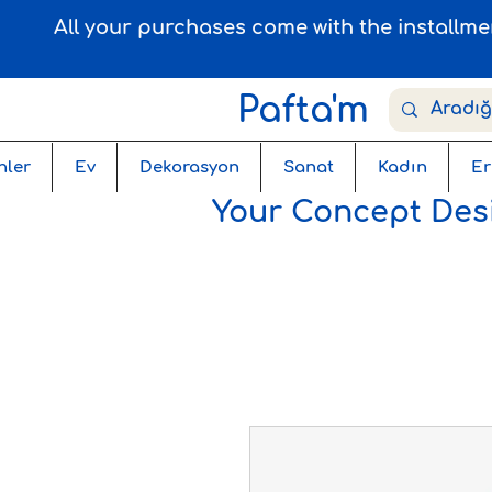
All your purchases come with the installm
Pafta'm
nler
Ev
Dekorasyon
Sanat
Kadın
Er
Your Concept Desi