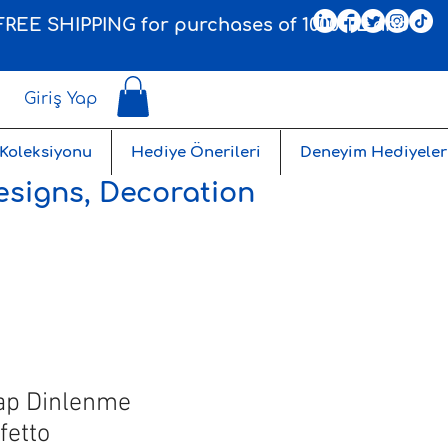
, FREE SHIPPING for purchases of 1000 TL and
Giriş Yap
 Koleksiyonu
Hediye Önerileri
Deneyim Hediyeler
esigns, Decoration
ap Dinlenme
fetto