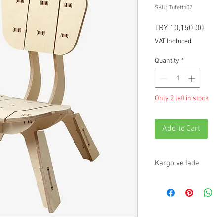
SKU: Tufetto02
Price
TRY 10,150.00
VAT Included
Quantity
*
Only 2 left in stock
Add to Cart
Kargo ve İade
Bu ürün 7-10 iş günü iç
olmayan ürünler 21 gün
info@paftam.com adresi
ile ürünlerinizi size ul