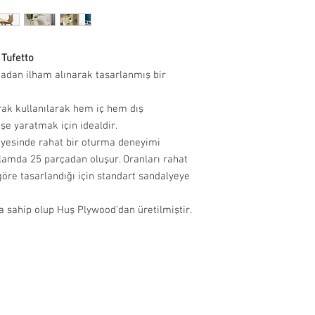
verildiğinde kargo taki
adresinize iletilecekti
süresi adete göre değiş
İade ve değişim yapmak 
Tufetto
info@paftam.com adresi
dan ilham alınarak tasarlanmış bir
Bizim size vereceğimiz 
gönderimini sağlayabili
gündür.
rak kullanılarak hem iç hem dış
İade etmek istediğiniz 
şe yaratmak için idealdir.
güvenli bir şekilde pa
sayesinde rahat bir oturma deneyimi
bize hasarsız ve kull
lamda 25 parçadan oluşur. Oranları rahat
bekliyoruz. Bu sebepl
göre tasarlandığı için standart sandalyeye
iade yapan müşteriye ai
Bu ürün size üretici fi
a sahip olup Huş Plywood’dan üretilmiştir.
Hijyen nedeniyle takı ü
Sorunuz olursa +9054
geçebilirsiniz.