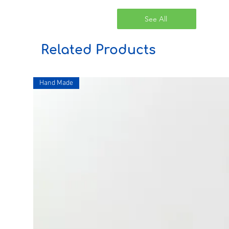
See All
Related Products
Hand Made