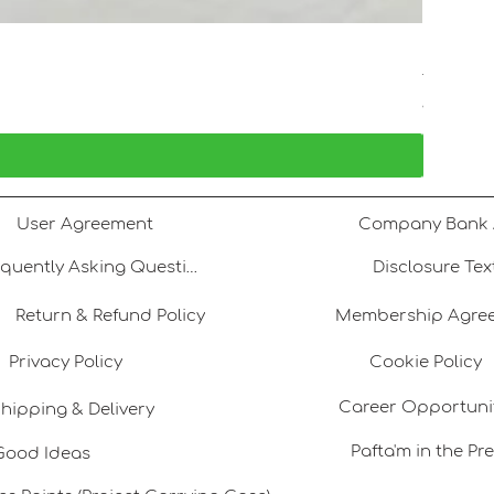
Mercan B
Price
TRY 2,50
VAT Included
User Agreement
Frequently Asking Questions
Disclosure Tex
Return & Refund Policy
Membership Agre
Privacy Policy
Cookie Policy
Career Opportuni
hipping & Delivery
Pafta'm in the Pr
Good Ideas