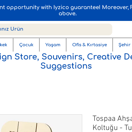
ent opportunity with Iyzico guarantee! Moreover
above.
kek
Çocuk
Yaşam
Ofis & Kırtasiye
Şehir
gn Store, Souvenirs, Creative D
Suggestions
Tospaa Ahş
Koltuğu - Tu