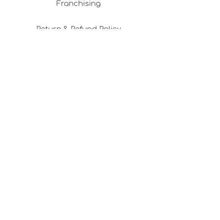
Franchising
Return & Refund Policy
Privacy Policy
Shipping & Delivery
Membership Agreement
Cookie Policy
Career Opportunities
Design Consultancy
Pafta'm in the Press