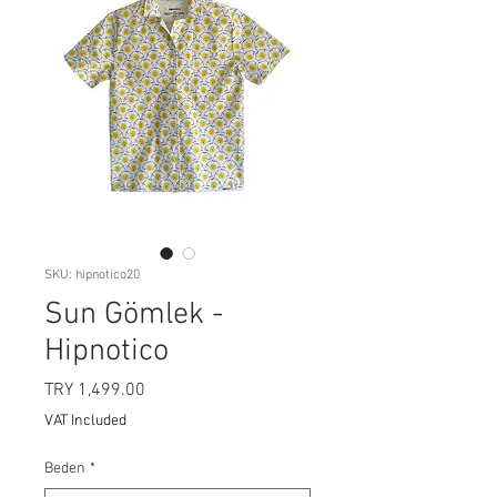
SKU: hipnotico20
Sun Gömlek -
Hipnotico
Price
TRY 1,499.00
VAT Included
Beden
*