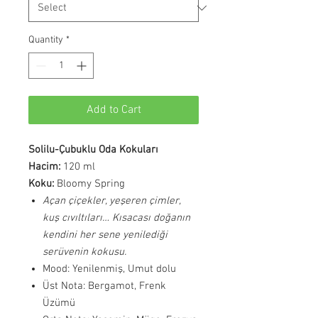
Quantity
*
Add to Cart
Solilu-Çubuklu Oda Kokuları
Hacim:
120 ml
Koku:
Bloomy Spring
Açan çiçekler, yeşeren çimler,
kuş cıvıltıları… Kısacası doğanın
kendini her sene yenilediği
serüvenin kokusu.
Mood: Yenilenmiş, Umut dolu
Üst Nota: Bergamot, Frenk
Üzümü