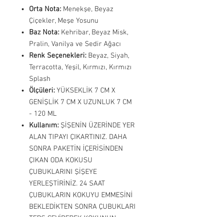
Orta Nota:
Menekşe, Beyaz
Çiçekler, Meşe Yosunu
Baz Nota:
Kehribar, Beyaz Misk,
Pralin, Vanilya ve Sedir Ağacı
Renk Seçenekleri:
Beyaz, Siyah,
Terracotta, Yeşil, Kırmızı, Kırmızı
Splash
Ölçüleri:
YÜKSEKLİK 7 CM X
GENİŞLİK 7 CM X UZUNLUK 7 CM
- 120 ML
Kullanım:
ŞİŞENİN ÜZERİNDE YER
ALAN TIPAYI ÇIKARTINIZ. DAHA
SONRA PAKETİN İÇERİSİNDEN
ÇIKAN ODA KOKUSU
ÇUBUKLARINI ŞİŞEYE
YERLEŞTİRİNİZ. 24 SAAT
ÇUBUKLARIN KOKUYU EMMESİNİ
BEKLEDİKTEN SONRA ÇUBUKLARI