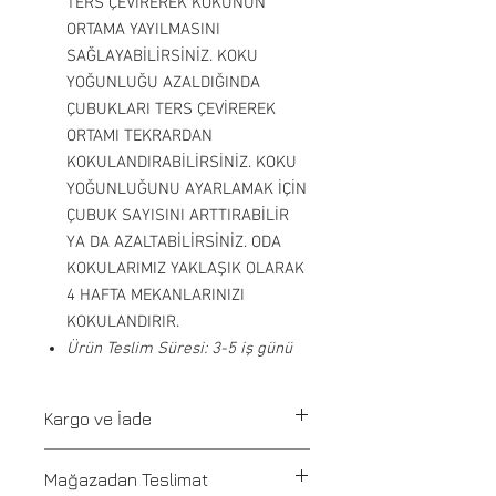
TERS ÇEVİREREK KOKUNUN
ORTAMA YAYILMASINI
SAĞLAYABİLİRSİNİZ. KOKU
YOĞUNLUĞU AZALDIĞINDA
ÇUBUKLARI TERS ÇEVİREREK
ORTAMI TEKRARDAN
KOKULANDIRABİLİRSİNİZ. KOKU
YOĞUNLUĞUNU AYARLAMAK İÇİN
ÇUBUK SAYISINI ARTTIRABİLİR
YA DA AZALTABİLİRSİNİZ. ODA
KOKULARIMIZ YAKLAŞIK OLARAK
4 HAFTA MEKANLARINIZI
KOKULANDIRIR.
Ürün Teslim Süresi: 3-5 iş günü
Kargo ve İade
Tüm siparişler 1-3 iş günü içerisinde
Mağazadan Teslimat
kargoya verilir. Stoğu olmayan ürünler