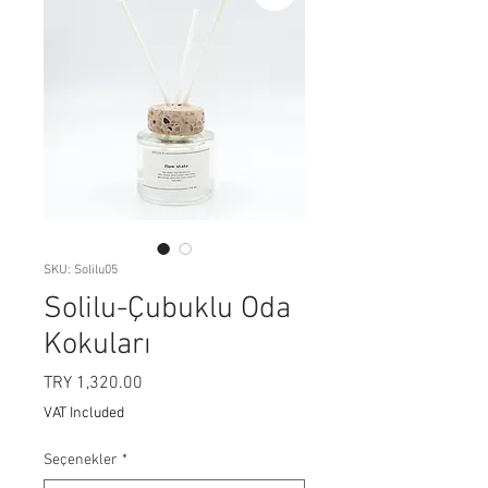
SKU: Solilu05
Solilu-Çubuklu Oda
Kokuları
Price
TRY 1,320.00
VAT Included
Seçenekler
*