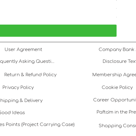
Tatlı Su 
Price
TRY 1,80
VAT Included
User Agreement
Frequently Asking Questions
Disclosure Tex
Return & Refund Policy
Membership Agre
Privacy Policy
Cookie Policy
Career Opportuni
hipping & Delivery
Pafta'm in the Pr
Good Ideas
es Points (Project Carrying Case)
Shopping Cons