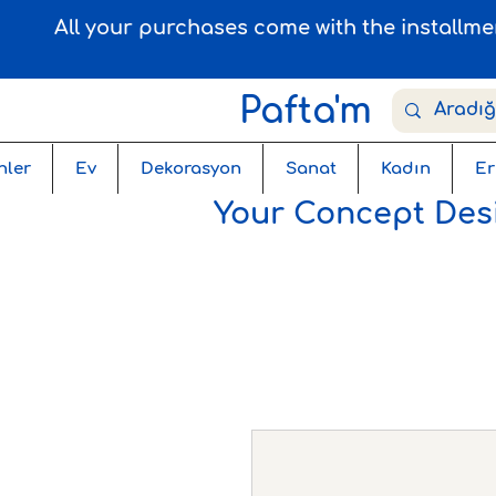
All your purchases come with the installm
Pafta'm
nler
Ev
Dekorasyon
Sanat
Kadın
Er
Your Concept Desi