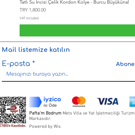
Tatlı Su İncisi Çelik Kordon Kolye - Burcu Büyükünal
Price
TRY 1,800.00
VAT Included
Mail listemize katılın
E-posta
Abone
Pafta'm Bodrum
Mets Villa ve Yat İşletmeciliği Turizm 
Markasıdır.
Powered by Wix.