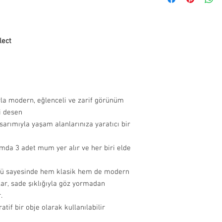
verildiğinde kargo taki
adresinize iletilecekti
Adres: Bitez Mahallesi
süresi adete göre değiş
Muğla, 48470, Turkey
lect
İade ve değişim yapmak 
info@paftam.com adresi
Bizim size vereceğimiz 
gönderimini sağlayabili
gündür.
yla modern, eğlenceli ve zarif görünüm
İade etmek istediğiniz 
li desen
güvenli bir şekilde pa
sarımıyla yaşam alanlarınıza yaratıcı bir
bize hasarsız ve kull
bekliyoruz. Bu sebepl
rmda 3 adet mum yer alır ve her biri elde
iade yapan müşteriye ai
Hijyen nedeniyle takı ü
ümü sayesinde hem klasik hem de modern
ar, sade şıklığıyla göz yormadan
.
if bir obje olarak kullanılabilir