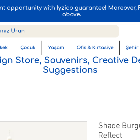
ent opportunity with Iyzico guarantee! Moreover
above.
kek
Çocuk
Yaşam
Ofis & Kırtasiye
Şehir
gn Store, Souvenirs, Creative D
Suggestions
Shade Burgu
Reflect