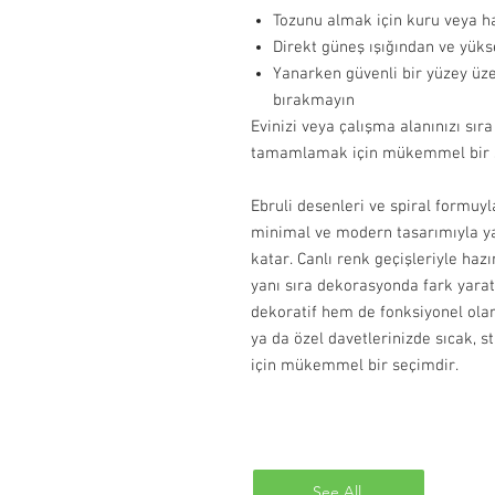
Tozunu almak için kuru veya ha
Direkt güneş ışığından ve yüks
Yanarken güvenli bir yüzey üz
bırakmayın
Evinizi veya çalışma alanınızı sıra
tamamlamak için mükemmel bir 
Ebruli desenleri ve spiral formuy
minimal ve modern tasarımıyla ya
katar. Canlı renk geçişleriyle haz
yanı sıra dekorasyonda fark yaratm
dekoratif hem de fonksiyonel olar
ya da özel davetlerinizde sıcak, s
için mükemmel bir seçimdir.
See All