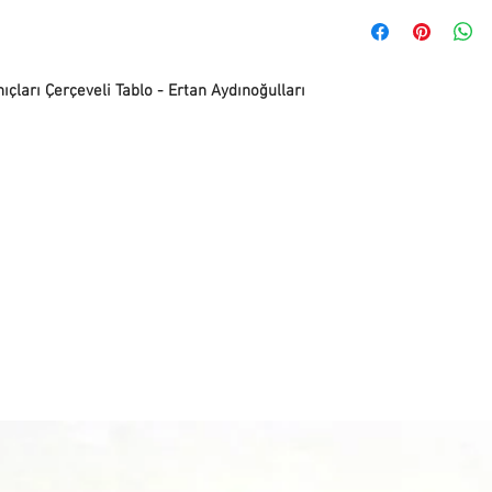
Pafta'm Bodrum Bitez 
ile ürünlerinizi size ul
teslim alınabilir.
verildiğinde kargo taki
adresinize iletilecekti
Teslimat Adresi: Bitez
süresi adete göre değiş
ları Çerçeveli Tablo - Ertan Aydınoğulları
Bodrum, Muğla, 48470,
İade ve değişim yapmak 
info@paftam.com adresi
Bizim size vereceğimiz 
gönderimini sağlayabili
gündür.
İade etmek istediğiniz 
güvenli bir şekilde pa
bize hasarsız ve kull
bekliyoruz. Bu sebepl
iade yapan müşteriye ai
Hijyen nedeniyle takı ü