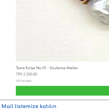
Tsera Kolye No.01 - Soulensa Atelier
Price
TRY 2,550.00
VAT Included
Mail listemize katılın