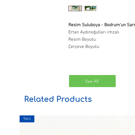
Resim Suluboya - Bodrum'un Sarnıç
Ertan Aydınoğulları imzalı
Resim Boyutu:
Çerçeve Boyutu:
See All
Related Products
Yeni