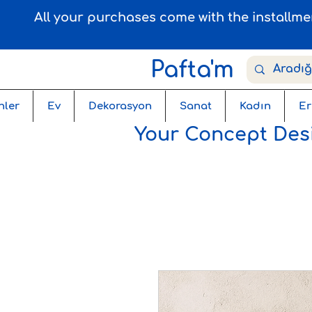
All your purchases come with the installm
Pafta'm
nler
Ev
Dekorasyon
Sanat
Kadın
Er
Your Concept Desi