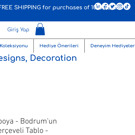
, FREE SHIPPING for purchases of 1000 TL and
Giriş Yap
 Koleksiyonu
Hediye Önerileri
Deneyim Hediyeler
esigns, Decoration
boya - Bodrum'un
erçeveli Tablo -