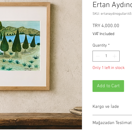
Ertan Aydıno
SKU: ertanaydinogullari45
Price
TRY 4,000.00
VAT Included
Quantity
*
Only 1 left in stock
Add to Cart
Kargo ve İade
Tüm siparişler 1-3 iş g
Mağazadan Teslimat
olmayan ürünler 21 gün
info@paftam.com adresi