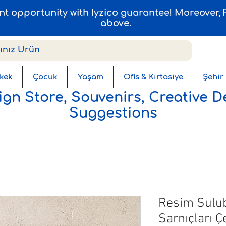
ent opportunity with Iyzico guarantee! Moreover
above.
kek
Çocuk
Yaşam
Ofis & Kırtasiye
Şehir
gn Store, Souvenirs, Creative D
Suggestions
Resim Sulu
Sarnıçları Ç