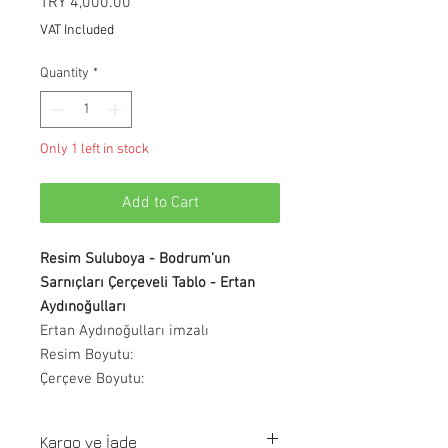
Price
TRY 4,000.00
VAT Included
Quantity
*
Only 1 left in stock
Add to Cart
Resim Suluboya - Bodrum'un
Sarnıçları Çerçeveli Tablo - Ertan
Aydınoğulları
Ertan Aydınoğulları imzalı
Resim Boyutu:
Çerçeve Boyutu:
Kargo ve İade