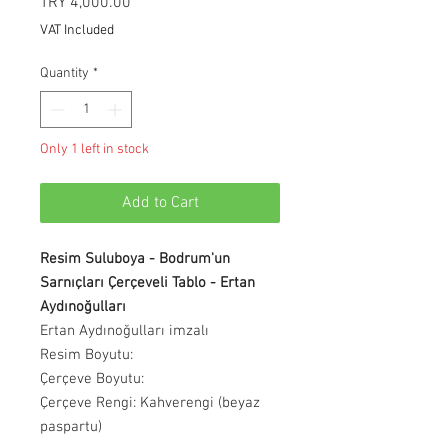
Price
TRY 4,000.00
VAT Included
Quantity
*
Only 1 left in stock
Add to Cart
Resim Suluboya - Bodrum'un
Sarnıçları Çerçeveli Tablo - Ertan
Aydınoğulları
Ertan Aydınoğulları imzalı
Resim Boyutu:
Çerçeve Boyutu:
Çerçeve Rengi: Kahverengi (beyaz
paspartu)