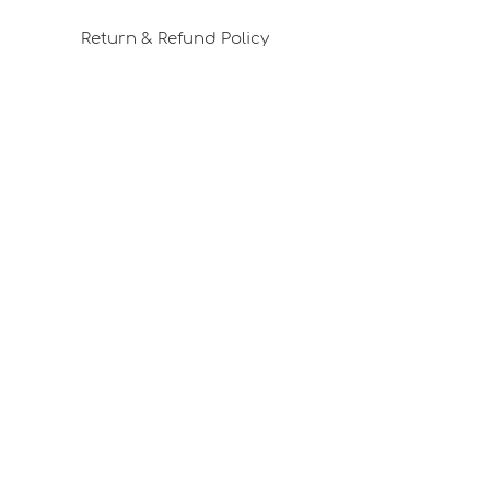
Return & Refund Policy
Privacy Policy
Shipping & Delivery
Membership Agreement
Cookie Policy
Career Opportunities
Design Consultancy
Pafta'm in the Press