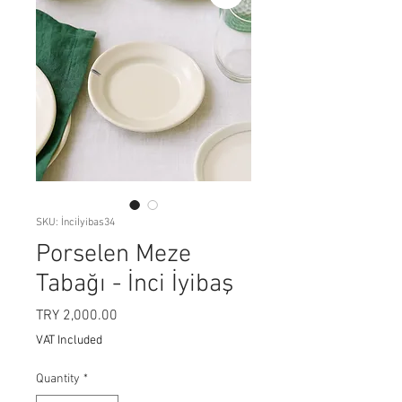
SKU: İnciİyibas34
Porselen Meze
Tabağı - İnci İyibaş
Price
TRY 2,000.00
VAT Included
Quantity
*