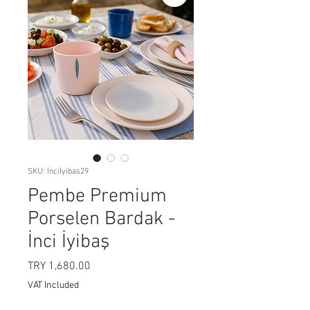
SKU: İnciİyibas29
Pembe Premium
Porselen Bardak -
İnci İyibaş
Price
TRY 1,680.00
VAT Included