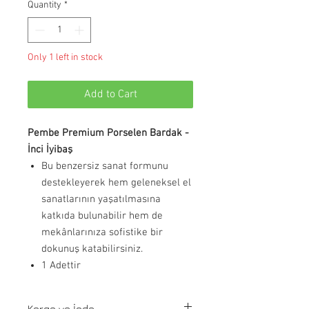
Quantity
*
Only 1 left in stock
Add to Cart
Pembe Premium Porselen Bardak -
İnci İyibaş
Bu benzersiz sanat formunu
destekleyerek hem geleneksel el
sanatlarının yaşatılmasına
katkıda bulunabilir hem de
mekânlarınıza sofistike bir
dokunuş katabilirsiniz.
1 Adettir
Kargo ve İade