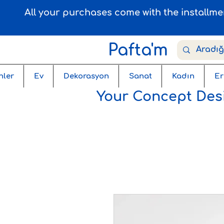
All your purchases come with the installm
Pafta'm
nler
Ev
Dekorasyon
Sanat
Kadın
Er
Your Concept Desi