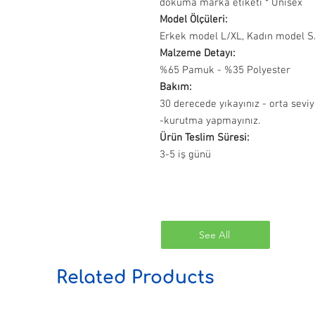
dokuma marka etiketi * Unisex
Model Ölçüleri:
Erkek model L/XL, Kadın model S/
Malzeme Detayı:
%65 Pamuk - %35 Polyester
Bakım:
30 derecede yıkayınız - orta sevi
-kurutma yapmayınız.
Ürün Teslim Süresi:
3-5 iş günü
See All
Related Products