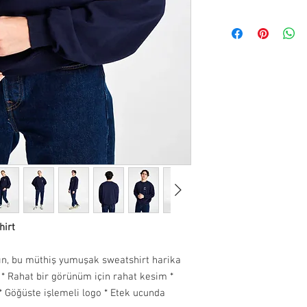
info@paftam.com adresi
Pafta'm Bodrum Bitez 
ile ürünlerinizi size ul
teslim alınabilir.
verildiğinde kargo taki
adresinize iletilecekti
Teslimat Adresi: Bitez
süresi adete göre değiş
Bodrum, Muğla, 48470,
İade ve değişim yapmak 
info@paftam.com adresi
Bizim size vereceğimiz 
gönderimini sağlayabili
gündür.
İade etmek istediğiniz 
güvenli bir şekilde pa
bize hasarsız ve kull
hirt
bekliyoruz. Bu sebepl
iade yapan müşteriye ai
ıkın, bu müthiş yumuşak sweatshirt harika
* Rahat bir görünüm için rahat kesim *
Hijyen nedeniyle takı ü
 Göğüste işlemeli logo * Etek ucunda