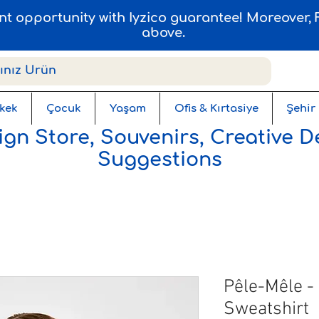
ent opportunity with Iyzico guarantee! Moreover
above.
kek
Çocuk
Yaşam
Ofis & Kırtasiye
Şehir
gn Store, Souvenirs, Creative D
Suggestions
Pêle-Mêle -
Sweatshirt