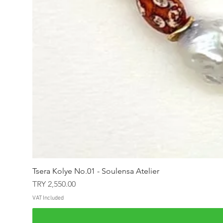
Tsera Kolye No.01 - Soulensa Atelier
Price
TRY 2,550.00
VAT Included